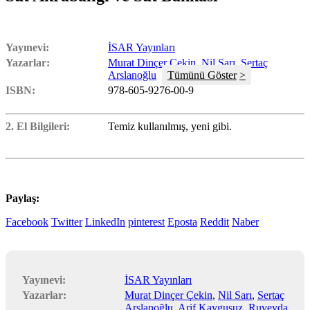
Yayınevi:
İSAR Yayınları
Yazarlar:
Murat Dinçer Çekin
,
Nil Sarı
,
Sertaç
Arslanoğlu
Tümünü Göster
ISBN:
978-605-9276-00-9
2. El Bilgileri:
Temiz kullanılmış, yeni gibi.
Paylaş:
Facebook
Twitter
LinkedIn
pinterest
Eposta
Reddit
Naber
Yayınevi:
İSAR Yayınları
Yazarlar:
Murat Dinçer Çekin
,
Nil Sarı
,
Sertaç
Arslanoğlu
,
Arif Kaygusuz
,
Ruveyda