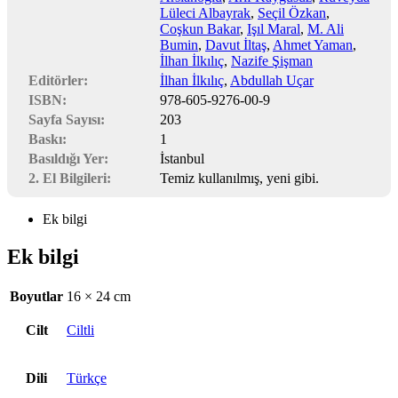
Lüleci Albayrak
,
Seçil Özkan
,
Coşkun Bakar
,
Işıl Maral
,
M. Ali
Bumin
,
Davut İltaş
,
Ahmet Yaman
,
İlhan İlkılıç
,
Nazife Şişman
Editörler:
İlhan İlkılıç
,
Abdullah Uçar
ISBN:
978-605-9276-00-9
Sayfa Sayısı:
203
Baskı:
1
Basıldığı Yer:
İstanbul
2. El Bilgileri:
Temiz kullanılmış, yeni gibi.
Ek bilgi
Ek bilgi
Boyutlar
16 × 24 cm
Cilt
Ciltli
Dili
Türkçe