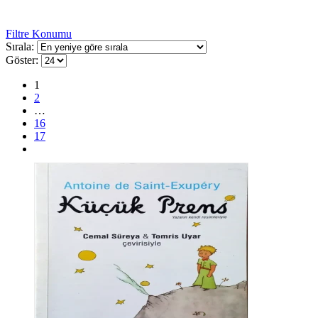
Filtre Konumu
Sırala:
Göster:
1
2
…
16
17