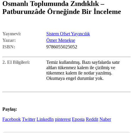
Osmanlı Toplumunda Zındıklık –
Patburunzâde Örneğinde Bir İnceleme
Yayınevi:
Sistem Ofset Yayıncılık
Yazar:
Ömer Menekşe
ISBN:
9786055025052
2. El Bilgileri:
Temiz kullanılmış. Bazı sayfalarda satır
altları tükenmez kalem ile çizilmiş ve
tükenmez kalem ile notlar yazılmış.
Okumaya engel durumlar yok.
Paylaş:
Facebook
Twitter
LinkedIn
pinterest
Eposta
Reddit
Naber