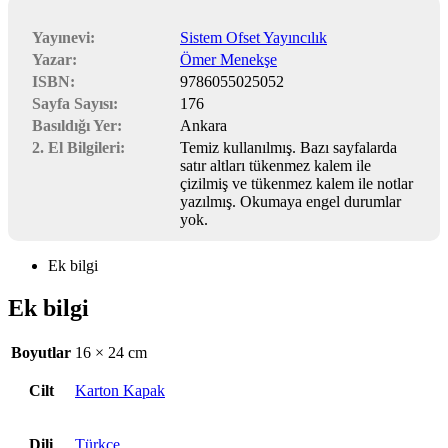
Yayınevi:
Sistem Ofset Yayıncılık
Yazar:
Ömer Menekşe
ISBN:
9786055025052
Sayfa Sayısı:
176
Basıldığı Yer:
Ankara
2. El Bilgileri:
Temiz kullanılmış. Bazı sayfalarda
satır altları tükenmez kalem ile
çizilmiş ve tükenmez kalem ile notlar
yazılmış. Okumaya engel durumlar
yok.
Ek bilgi
Ek bilgi
Boyutlar
16 × 24 cm
Cilt
Karton Kapak
Dili
Türkçe