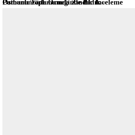
Osmanlı Toplumunda Zındıklık – Patburunzâde Örneğinde Bir İnceleme