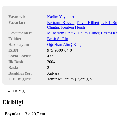
Yayınevi:
Kadim Yayınları
Yazarlar:
Bertrand Russell
,
David Hilbert
,
L.E.J. B
Chaitin
,
Reuben Hersh
Çevirmenler:
Muharrem Özlük
,
Halim Güner
,
Cezmi K
Editör:
Bekir S. Gür
Hazırlayan:
Oğuzhan Altuğ Kılıç
ISBN:
975-9000-04-0
Sayfa Sayısı:
437
İlk Baskı:
2004
Baskı:
2
Basıldığı Yer:
Ankara
2. El Bilgileri:
Temiz kullanılmış, yeni gibi.
Ek bilgi
Ek bilgi
Boyutlar
13 × 20,7 cm