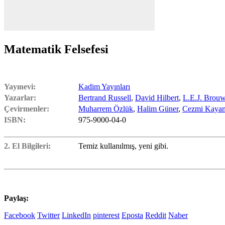
Matematik Felsefesi
Yayınevi:
Kadim Yayınları
Yazarlar:
Bertrand Russell
,
David Hilbert
,
L.E.J. Brouw
Çevirmenler:
Muharrem Özlük
,
Halim Güner
,
Cezmi Kaya
ISBN:
975-9000-04-0
2. El Bilgileri:
Temiz kullanılmış, yeni gibi.
Paylaş:
Facebook
Twitter
LinkedIn
pinterest
Eposta
Reddit
Naber