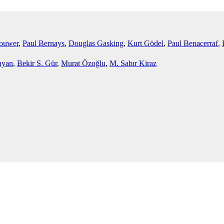
rouwer
,
Paul Bernays
,
Douglas Gasking
,
Kurt Gödel
,
Paul Benacerraf
,
ayan
,
Bekir S. Gür
,
Murat Özoğlu
,
M. Sabır Kiraz