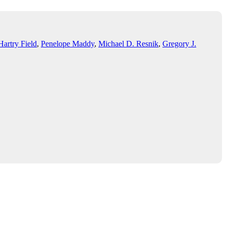
Hartry Field
,
Penelope Maddy
,
Michael D. Resnik
,
Gregory J.